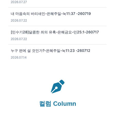
2026.07.27
내 마음속의 바리새인-은혜주일-눅11:37 -260719
2026.07.22
[민수기28]달콤한 죄의 유혹-은혜금요-민25:1-260717
2026.07.22
누구 편에 설 것인가?-은혜주일-눅11:23 -260712
2026.07.14
컬럼 Column