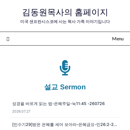
김동원목사의 홈페이지
미국 샌프란시스코에 사는 목사 가족 이야기입니다
Menu
설교 Sermon
성경을 바르게 읽는 법-은혜주일-눅11:45 -260726
2026.07.27
[민수기29]받은 은혜를 세어 보아라-은혜금요-민26:2-260724