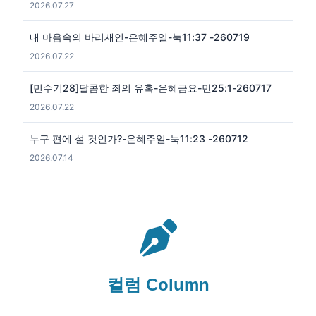
2026.07.27
내 마음속의 바리새인-은혜주일-눅11:37 -260719
2026.07.22
[민수기28]달콤한 죄의 유혹-은혜금요-민25:1-260717
2026.07.22
누구 편에 설 것인가?-은혜주일-눅11:23 -260712
2026.07.14
컬럼 Column