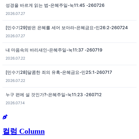
성경을 바르게 읽는 법-은혜주일-눅11:45 -260726
2026.07.27
[민수기29]받은 은혜를 세어 보아라-은혜금요-민26:2-260724
2026.07.27
내 마음속의 바리새인-은혜주일-눅11:37 -260719
2026.07.22
[민수기28]달콤한 죄의 유혹-은혜금요-민25:1-260717
2026.07.22
누구 편에 설 것인가?-은혜주일-눅11:23 -260712
2026.07.14
컬럼 Column