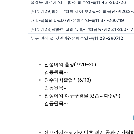
성경을 바르게 읽는 법-은혜주일-눅11:45 -260726
내 마음속의 바리새인-은혜주일-눅11:37 -260719
[민수기28]달콤한 죄의 유혹-은혜금요-민25:1-260717
누구 편에 설 것인가?-은혜주일-눅11:23 -260712
진성이의 출장(7/20~26)
김동원목사
진수대학졸업식(6/13)
김동원목사
진성이와 야구구경을 갔습니다.(6/9)
김동원목사
샌프란시스코 자이언츠 경기 공짜로 관람