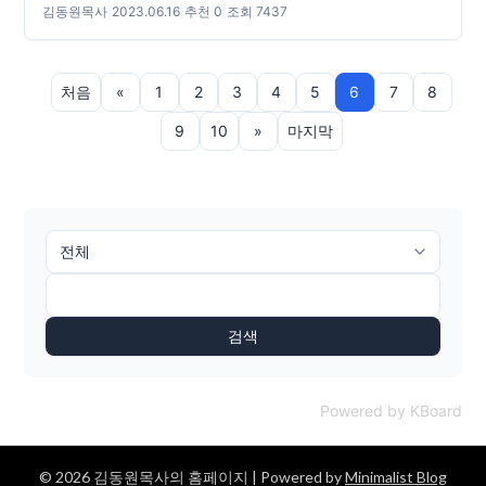
김동원목사
|
2023.06.16
|
추천 0
|
조회 7437
처음
«
1
2
3
4
5
6
7
8
9
10
»
마지막
검색
Powered by KBoard
© 2026 김동원목사의 홈페이지
| Powered by
Minimalist Blog