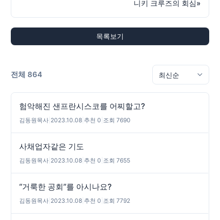
니키 크루즈의 회심
»
목록보기
전체 864
험악해진 샌프란시스코를 어찌할고?
김동원목사
|
2023.10.08
|
추천 0
|
조회 7690
사채업자같은 기도
김동원목사
|
2023.10.08
|
추천 0
|
조회 7655
“거룩한 공회”를 아시나요?
김동원목사
|
2023.10.08
|
추천 0
|
조회 7792