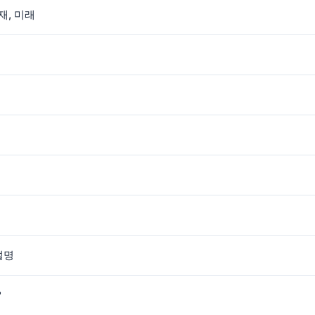
재, 미래
설명
?