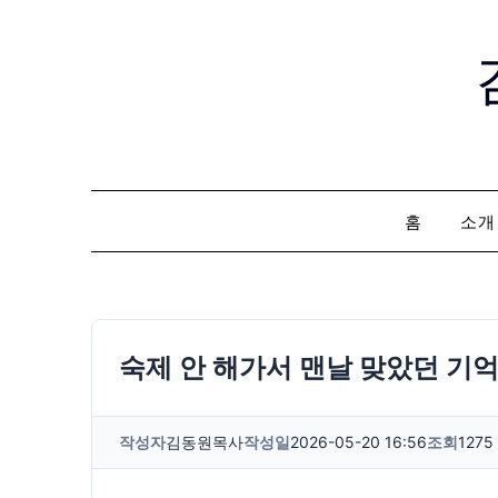
Skip
to
content
홈
소개
숙제 안 해가서 맨날 맞았던 기
작성자
김동원목사
작성일
2026-05-20 16:56
조회
1275