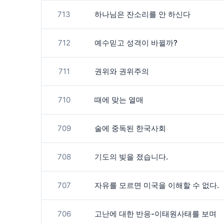
713
하나님은 잔소리를 안 하신다
712
예수믿고 성격이 바뀔까?
711
권위와 권위주의
710
때에 맞는 열매
709
술에 중독된 한국사회
708
기도의 빚을 졌습니다.
707
자유를 모르면 미국을 이해할 수 없다.
706
고난에 대한 반응-이태원사태를 보며