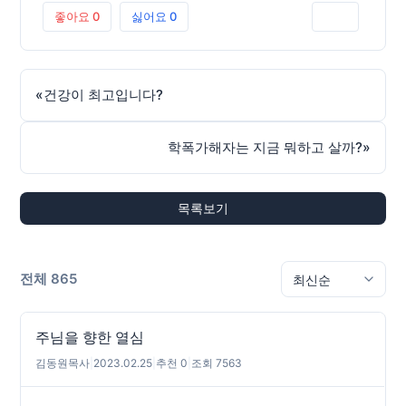
좋아요
0
싫어요
0
인쇄
«
건강이 최고입니다?
학폭가해자는 지금 뭐하고 살까?
»
목록보기
전체 865
주님을 향한 열심
김동원목사
|
2023.02.25
|
추천 0
|
조회 7563