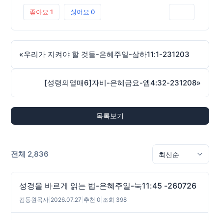
좋아요
1
싫어요
0
인쇄
«
우리가 지켜야 할 것들-은혜주일-삼하11:1-231203
[성령의열매6]자비-은혜금요-엡4:32-231208
»
목록보기
전체 2,836
성경을 바르게 읽는 법-은혜주일-눅11:45 -260726
김동원목사
|
2026.07.27
|
추천 0
|
조회 398