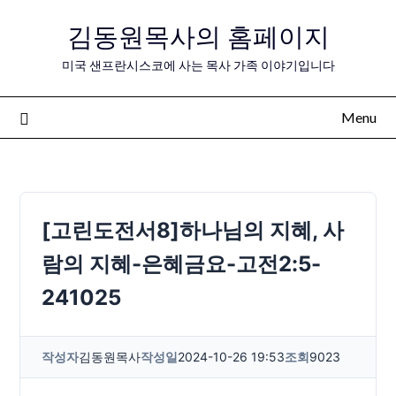
Skip
김동원목사의 홈페이지
to
content
미국 샌프란시스코에 사는 목사 가족 이야기입니다
Menu
[고린도전서8]하나님의 지혜, 사
람의 지혜-은혜금요-고전2:5-
241025
작성자
김동원목사
작성일
2024-10-26 19:53
조회
9023