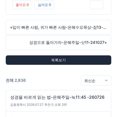
좋아요
0
싫어요
0
인쇄
«
입이 빠른 사람, 귀가 빠른 사람-은혜수요묵상-잠13-241023
성경으로 돌아가자-은혜주일-삿11-241027
»
목록보기
전체 2,836
성경을 바르게 읽는 법-은혜주일-눅11:45 -260726
김동원목사
|
2026.07.27
|
추천 0
|
조회 391