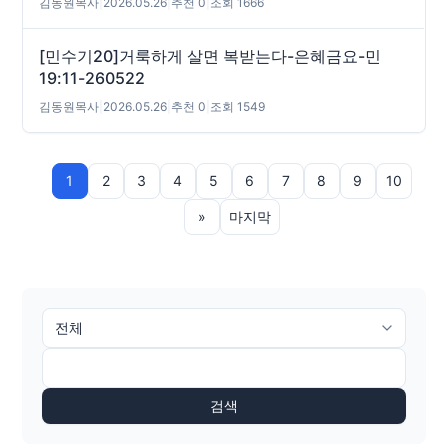
김동원목사
|
2026.05.26
|
추천 0
|
조회 1666
[민수기20]거룩하게 살면 복받는다-은혜금요-민
19:11-260522
김동원목사
|
2026.05.26
|
추천 0
|
조회 1549
1
2
3
4
5
6
7
8
9
10
»
마지막
검색