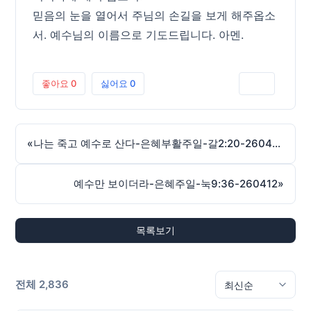
믿음의 눈을 열어서 주님의 손길을 보게 해주옵소
서. 예수님의 이름으로 기도드립니다. 아멘.
좋아요
0
싫어요
0
인쇄
«
나는 죽고 예수로 산다-은혜부활주일-갈2:20-260405
예수만 보이더라-은혜주일-눅9:36-260412
»
목록보기
전체 2,836