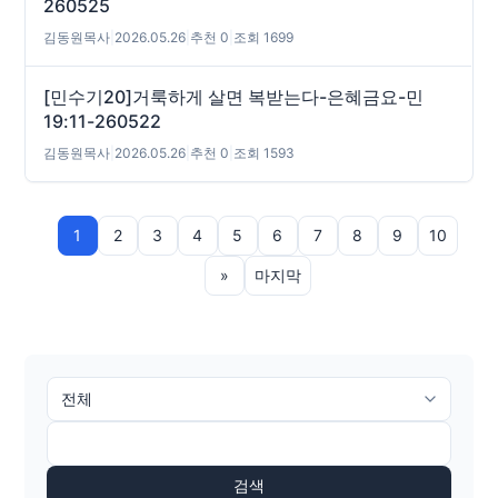
260525
김동원목사
|
2026.05.26
|
추천 0
|
조회 1699
[민수기20]거룩하게 살면 복받는다-은혜금요-민
19:11-260522
김동원목사
|
2026.05.26
|
추천 0
|
조회 1593
1
2
3
4
5
6
7
8
9
10
»
마지막
검색