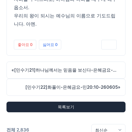
옵소서.
우리의 왕이 되시는 예수님의 이름으로 기도드립
니다. 아멘.
좋아요
0
싫어요
0
인쇄
«
[민수기21]하나님께서는 믿음을 보신다-은혜금요-민20:1-260522
[민수기22]화풀이-은혜금요-민20:10-260605
»
목록보기
전체 2,836