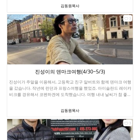
툼이 있었습니다. 앞 운전자가 뒷 운전자에게 다가가서 후추스프레이
김동원목사
를 얼굴에 뿌렸습니다. 방송에서는 "군복무를 했던 민간인"에게 후추
스프레이를 뿌렸다고 보도를 했고, 가해자는 체포되었습니다. 한참 전
3
에 군복무를 했어도, 미국에서는 군인들은 무조건 존중해줍니다. 여기
는 미션 스트릿입니다. 여러 중남미 나라들의 이름표가 보이죠? 여기
는 중남미 이민자들 중심으로 운영되는 거리입니다. 보리또와 타코를
먹었습니다. Taqueria El Farolito, 2779 Mission St, San Francisco,
CA 94110 현금만 받습니다. 가격은 10불, 타코는 9불. 정말 싸네요. 양
도 많구요. 추천합니다. 미션 24가 역에 열린 노점입니다. 별 것을 다
팝니다. 생필품부터 음식까지. 여기는 16가 미션 역입니다. 여기도 대
단히 노점이 많았는데, 뉴스에서 보도한 후 많이 사라졌습니다. 심지
어 길에서 생고기도 팔았습니다. 그런데 특이한 것은 바로 옆 길인 발
진성이의 덴마크여행(4/30~5/3)
렌시아쪽은 깨끗하고 젊은 백인, 아시안들이 가득합니다. 원래는 여기
진성이가 주말을 이용해서, 고등학교 친구 알버트와 함께 덴마크 여행
도 모두 중남미거리였는데, 90년대에 테크 붐이 일면서 이 지역은 다
을 갔습니다. 작년에 런던과 프랑스여행을 했었죠. 아이슬란드 레이캬
른 방향으로 개발이 된 것이라고 합니다. Four Barrel Coffee에서 커
비크를 경유해서 코펜하겐에 도착했습니다. 여행 내내 날씨가 참 좋았
피 한 잔 했습니다. 유명한 집입니다. 375 Valencia St, San Francisco,
습니다. 이곳의 운송수단은 단연코 자전거입니다. 전기자전거도 거의
CA 94103
없고, 기어가 달린 자전거도 거의 없습니다. 즉, 대부분 평지라는 거죠.
김동원목사
진성이도 자전거 빌려타고 여행했습니다. 전기자전거도 별로 인기없
는 이유가 있습니다. 자전거트레픽이 심해서, 빨라봐야 별로 소용이
3
없습니다. 코펜하겐도 운하가 유명하구요. 한가로이 카약을 즐기는 이
들도 있습니다. 여기서도 축구경기 관전했습니다. 브뢴뷔 스타디움
(Brøndby Stadium)입니다. 2026년 5월 1일 금요일, 브뢴뷔