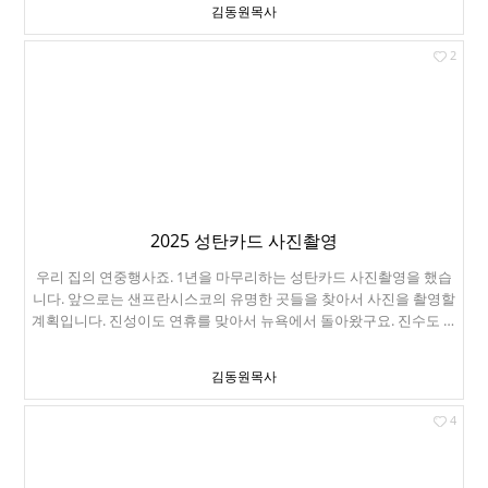
김동원목사
계 샌프란시스코 시장이셨죠. 밤에 세이프웨이에서 장보시다가 심장
마비로 돌아가셨습니다. 갑자기 집건물에 화재경보가 울려서 피신나
2
왔습니다. 화재경보가 울리면 소방차가 출동해서 원인을 확인합니다.
보통 30분은 나가 있어야 합니다. 진성이가 새벽 1시에 도착했습니다.
뉴욕에서 Xbox를 들고 왔습니다. 형제가 만나면 게임이죠! 둘이 열심
히 축구게임하고 있습니다. 진성이와 진수는 둘도 없는 친구입니다.
진성이는 1살 때부터 축구게임을 했죠. ^^ 이건 엄마와 함께 하는 요
리게임. 갑자기 일몰 보고 싶다고 Land's End로 갔습니다. 새로 산 재
킷입니다. 좀 작다. 진성이 공항가는 날, Mountain View 큰 집 순두부
에서 맛있게 점심을 먹었습니다. 그리고 남은 가족은 집 근처 Goat
Hill Pizza에서 맛있는 피자를 먹었습니다. 드디어 진성이는 뉴욕에서
2025 성탄카드 사진촬영
머리를 잘랐습니다. 훨씬 낫다!
우리 집의 연중행사죠. 1년을 마무리하는 성탄카드 사진촬영을 했습
니다. 앞으로는 샌프란시스코의 유명한 곳들을 찾아서 사진을 촬영할
계획입니다. 진성이도 연휴를 맞아서 뉴욕에서 돌아왔구요. 진수도 시
간을 내서 돌아왔습니다. 진성이보다 진수가 더 일이 많고 바쁘네요.
길에 지나가는 사람에게 사진을 찍어달라고 하니. 친절하게 이렇게 묻
김동원목사
습니다. "Where are you from?" 어디서 관광오셨어요? 우리가 관광
객같아 보였나 봅니다. 사실 여기는 관광지죠. Golden State Warrior
4
의 홈구장인 Chase Center가 뒤로 보이네요. 제가 사는 지역에서 제
일 큰 90피트(약 27.4미터)짜리 성탄트리입니다. 여기는 체이스센터
입구입니다. 바로 앞에 거울이 있습니다. 거울보고 단체촬영했습니다.