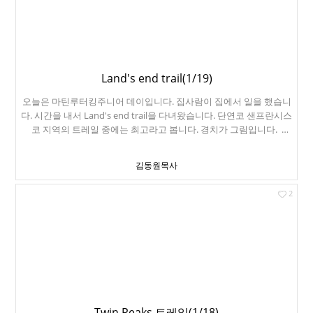
고, 60대 노인들이 일을 합니다. 식사는 미국식이었는데, 맛있었습니
다. 피닉스는 1년에 맑은 날이 300일 이상입니다. 맑고 따뜻해서 은퇴
지로 인기가 많습니다. 둘째 날은 인근 지역 관광을 했습니다. Sedona
의 Chapel of the Holy Cross를 방문했습니다. 경치가 장관이네요. 몬
테주마 캐슬(Montezuma Castle National Monument)입니다. 12세
기에 시나구아(Sinagua)부족이 석회암 절벽에 지은 5층짜리 아파트
Land's end trail(1/19)
형 주거지입니다. 사와로(Saguaro) 선인장입니다. 2백년 정도까지 자
오늘은 마틴루터킹주니어 데이입니다. 집사람이 집에서 일을 했습니
란다고 하고, 아리조나 주에서도 엄격하게 보호하는 선인장입니다. 맨
다. 시간을 내서 Land's end trail을 다녀왔습니다. 단연코 샌프란시스
뒤에 토니 집사님이 보이네요. 월남전, 한국에서도 복무하신 미 육군
코 지역의 트레일 중에는 최고라고 봅니다. 경치가 그림입니다.
헬기조종사이십니다.
China Beach입니다. 여기는 2차세계대전 중, 과달카날해전 기념 탑
입니다. USS 샌프란시스코(CA-38)호의 기념탑이기도 합니다. 미국 해
김동원목사
병대는 1942년 8월 7일 과달카날에 상륙했습니다. 그들은 비행장을
점령하고 확보했으며, 이를 '핸더슨 비행장'이라 명명했습니다. 일본
2
해군은 다시 이곳을 탈환하려고 공격을 했고, 1942년 11월 13일 금요
일 오전 1시 48분 샌프란시스코함은 결사의 항전을 했습니다. 심지어
함장인 다니엘 J. 캘러헌 소장이 그 자리에서 사망했지만, 끝까지 일본
해군을 막아냈죠. 사진은 실제 샌프란시스코함의 함교입니다. 저 구멍
들은 일본군의 공격으로 파손된 구멍입니다. 이들의 희생덕분에 미국
은 태평양해전에서 승기를 잡게 됩니다. 저녁은 샌프란시스코의 명물
Super Duper Burger입니다.
Twin Peaks 트레일(1/18)