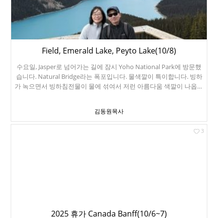
Lake Lookout에서 찍은 사진입니다. 뒤에 보이는 산은 Annunciation
Peak입니다. 예약한 크루즈배입니다. 총 2시간 30분 정도 걸립니다.
선장 Alex, 가이드 Sydney 멀린호수에서 크루즈배를 타고 들어가면
Spirit Island가 나옵니다. 여기가 유명한 이유는 이 배경이 캐나다를
상징하는 풍경이기 때문입니다. 멀린 호수를 배경으로. 저녁에 재스퍼
시내에 나갔습니다. 정말 작고 예쁜 동네입니다. 아쉽게도 작년 화재
Field, Emerald Lake, Peyto Lake(10/8)
로 많은 피해를 입었습니다. 시내에 아직도 복구 못한 상점들이 있습
수요일, Jasper로 넘어가는 길에 잠시 Yoho National Park에 방문했
니다. 우와~! 한인 교회가 있네요. 밴프에도 한인교회가 있습니다.
습니다. Natural Bridge라는 폭포입니다. 물색깔이 특이합니다. 빙하
가 녹으면서 빙하침전물이 물에 섞여서 저런 아름다움 색깔이 나옵니
다. 예쁘기는 하지만, 식수로는 부적합합니다. 캘거리 사는 친구가 이
지역 물은 석회가 많이 섞여서 연수기가 없으면 생활이 어렵다고 합니
김동원목사
다. 여기는 Emerald Lake입니다. 에머랄드호수 에 있는 호텔에서 점
심을 먹었습니다. 여기는 타카카우 폭포 (Takakkaw Falls)입니다. 바
3
로 위에 빙하가 있고, 빙하 녹은 물이 내려오는 겁니다. 373미터로 캐
나다에서 두번째로 높은 폭포입니다. Takakkaw는 원주민 말로 "놀랍
다"라는 뜻입니다. 여기는 그 유명한 Peyto Lake 입니다. 해발 1860
미터에 있습니다. 물색깔이 기막힙니다. 관광객도 아주 많습니다. 힘
이 남아서 Bow Summit Trail를 올라갔습니다. 왕복 2시간 이상 걸렸
습니다. 마지막 부분은 꽤 힘듭니다. 바람불고 추웠습니다. Crowfoot
Glacier입니다. 밴프에서 재스퍼 올라가는 길에 나옵니다. Icefields
Parkway (아이스필드 파크웨이, Highway 93)라는 길을 따라서 올라
가는데, 경치는 기막히고, 1차선입니다. 230킬로 정도 되는데, 가는 동
2025 휴가 Canada Banff(10/6~7)