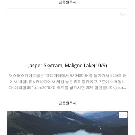
김동원목사
하 위입니다. 빙하는 눈이 다져서서 단단하게 된 큰 얼음덩어리입니
다. 중앙부의 깊이는 365미터 정도 됩니다. 가장 깊은 곳은 700미터 정
2
도되구요. 너무 단단하게 얼음이 다져져서 얼음이 청록색을 띱니다.
지구 온난화로 계속 녹아내리고 있습니다. 여기서 빙하수를 퍼서 마실
수 있지만, 건강을 위해서 삼가하라고 하네요. 관광버스를 타고 올라
가다가, 저런 설상차로 갈아탑니다. 벤쯔에서 제작한 버스인데, 6륜구
동입니다. 덤으로 구경하는 Skywalk입니다. 다시 아름다운 밴프로 돌
아왔습니다. 아쉽네요. 마지막 밤입니다. 마지막 날, 캘거리사는 친구
를 만났고, 캘거리타워 앞에서 사진을 찍었습니다. 여기는 캘거리국제
공항입니다. 공항보안검사를 하면서 미국입국수속도 같이 할 수 있는
특이한 공항입니다. 미국국토안보부 검색대가 캐나다공항에 설치되
Jasper Skytram, Maligne Lake(10/9)
어 있습니다. 무슨 이런 일이? 유나이티드항공에서 무료로 Economy
재스퍼스카이트램은 1315미터에서 약 948미터를 올가가서 2263미터
Plus로 업그레이드를 해줬네요. 게다가 창가쪽 자리로! 5박 6일 동안
에서 내립니다. 캐나다에서 제일 높은 케이블카이고, 7분이 소요됩니
춥지도 않고, 날씨도 기가 막혔습니다. 캘거리를 떠나는 날부터 눈이
다. 예약할 때 "tram20"라고 코드를 넣으시면 20% 할인됩니다. Jasper
내리기 시작했네요. 너무나 감사한 여행이었습니다.
Skytram을 타러 아침에 호텔에서 나왔습니다. 날이 흐려서 걱정이 가
득입니다. 케이블카를 타고 잠시 올라가니, 새로운 세상이 펼쳐집니
김동원목사
다. 어제 온 눈이 산 위에 가득 쌓여 있습니다. 뒤에 Whistlers
Mountain이보입니다. 약 200미터를 올라갈 수 있는데, 아이젠없으면
2
미끄려져서 못 올라갑니다. 다음에는 꼭 올라가보고 싶습니다. 등반을
원하시는 분은 시간 넉넉히 잡으세요. 스카이트램에서 내린 후, 열심
히 멀린호수로 달려갑니다. 호수크루즈를 타러 갑니다. Medicine