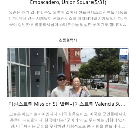
Embacadero, Union Square(5/31)
요즘은 해가 깁니다. 주일 오후에 걸어서 샌프란시스코 산책을 나왔습
니다. 뒤에 있는 시계탑이 샌프란시스코 페리터미널 시계탑입니다. 저
곳이 장인환 전명훈의사님이 스티븐슨을 암살한 곳이기도 합니다. 여
기는 유니온스퀘어입니다. 샌프란시스코 케이블카입니다. 샌프란시
스코에서 제일 유명한 크로니클 신문입니다. 1865년에 창간되었죠.
김동원목사
슈퍼두퍼에서 저녁 먹고 돌아왔습니다.
1
미션스트릿 Mission St, 발렌시아스트릿 Valencia St 투어(5/25)
오늘은 메모리얼데이입니다. 미국 현충일이죠. 미국은 군인들에 대한
존중이 대단합니다. 한국에서는 "군바리"라고 무시하는 경향이 있지
만, 미국에서는 군인을 무시하면 사회적으로 큰 지탄을 받습니다. 얼
마 전에 Vallejo에서 있었던 사건입니다. 도로에서 차량운전사끼리 다