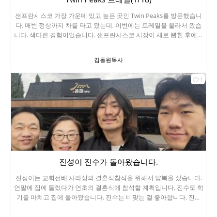
샌프란시스코 가장 가운데 있고 높은 곳인 Twin Peaks를 방문했습니
다. 매번 정상까지 차를 타고 왔는데, 이번에는 트레일을 올라서 왔습
니다. 색다른 경험이었습니다. 샌프란시스코 시장이 새로 뽑힌 후에는
무척 안전해졌고, 차량 절도도 많이 줄었습니다. 피부로 느껴집니다.
저 밑에 있는 길에 차를 세워놓고, 트레일을 따라 올라왔습니다. 도시
김동원목사
를 제대로 볼 수 있는 곳입니다. 오후 3시 정도가 도시를 보기에 제일
좋은 것 같습니다. 멀리 금문교도 보입니다. 여기는 알카트라즈섬입
1
니다. The Rock의 배경이 된 곳이죠. 저 멀리에 파랄론 제도 (Farallon
Islands)가 보이네요. 저 섬은 무인도입니다. 상어들이 많은 곳이죠. 샌
프란시스코 TV 방송국 안테나인 Sutro Tower입니다. 수트로는 샌프
란시스코 24대 시장의 이름이죠. 참 아름다운 석양입니다.
진성이 진수가 돌아왔습니다.
진성이는 교회선배 사라성의 결혼식참석을 위해서 양복을 샀습니다.
연말에 집에 들렀다가 연초의 결혼식에 참석할 계획입니다. 진수도 학
기를 마치고 집에 돌아왔습니다. 진수는 비맞는 걸 좋아합니다. 진수
와 같이 비맞으러 Chase Center로 걸어갔습니다. 저 동상은 예전 샌
프란시스코 시장이었던 에드윈 리(Edwin M. Lee)입니다. 최초의 중국