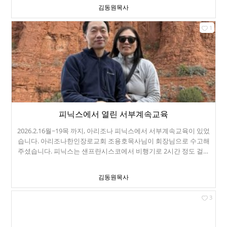
먹었습니다. 진수는 이제 22살입니다.
김동원목사
1
피닉스에서 열린 서부계속교육
2026.2.16월~19목 까지, 아리조나 피닉스에서 서부계속교육이 있었
습니다. 아리조나한인장로교회 조용호목사님이 회장님으로 수고해
주셨습니다. 피닉스는 샌프란시스코에서 비행기로 2시간 정도 걸립
니다. 유나이티드 직항이 있어서 편하게 잘 갔습니다. 피닉스는 분지
입니다. 도시가 산으로 둘러싸여 있고, 그로 인해서 여름에 무척 덥습
김동원목사
니다. 루터란교회에서 세운 Spirit in the Desert라는 수련회장에서 모
였습니다. 참 좋은 장소였습니다. 동네 이름이 Carefree입니다. 노인
3
들을 위해서 만든 은퇴도시입니다. 아무 근심도 걱정도 없는 곳이라는
뜻이네요. 실제로 피닉스에는 노인들이 대부분입니다. 70~80대 노인
들이 운전을 하고 다니고, 식당에 들어가면 젊은 종업원들은 거의 없