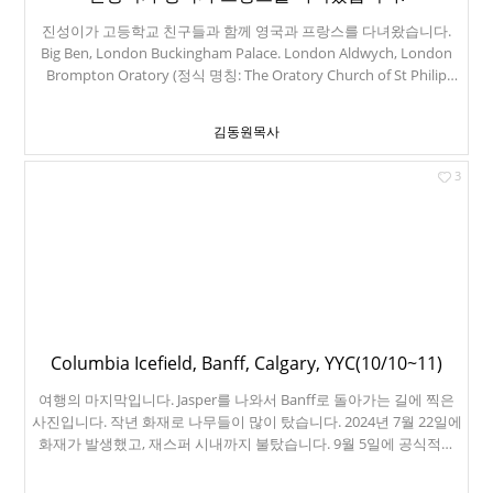
진성이가 고등학교 친구들과 함께 영국과 프랑스를 다녀왔습니다.
Big Ben, London Buckingham Palace. London Aldwych, London
Brompton Oratory (정식 명칭: The Oratory Church of St Philip
Neri) 얼마 전 강도들에게 털린 루브르박물관의 모나리자 에펠탑 생
트-외스타슈 교회 (Église Saint-Eustache) Paris 1st Arr. 진짜 빠리바
김동원목사
게뜨
3
Columbia Icefield, Banff, Calgary, YYC(10/10~11)
여행의 마지막입니다. Jasper를 나와서 Banff로 돌아가는 길에 찍은
사진입니다. 작년 화재로 나무들이 많이 탔습니다. 2024년 7월 22일에
화재가 발생했고, 재스퍼 시내까지 불탔습니다. 9월 5일에 공식적으
로 진화되었습니다. Sunwapta Falls (썬와따 폭포)입니다. 드디어 콜
롬비아 아이스필드입니다. 설상차로 관광하는 사람들이 보입니다. 빙