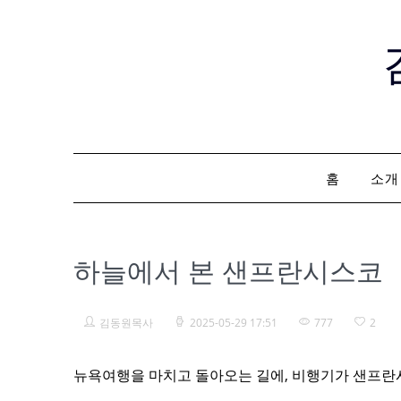
Skip
to
content
홈
소개
하늘에서 본 샌프란시스코
김동원목사
2025-05-29 17:51
777
2
뉴욕여행을 마치고 돌아오는 길에, 비행기가 샌프란