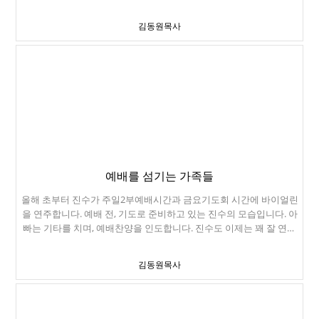
습니다. 댄스파티라서 옷에 많이 신경을 씁니다. 남자들은 양복이나
턱시도를 사거나 빌려 입습니다. 보통 빌리는 비용은 200불 정도입니
김동원목사
다. 정말 비싸죠. 그러나 여자학생들은 드레스를 입어야 하죠. 이건 훨
씬 더 비쌉니다. 게다가 몸에 맞도록 세탁소에서 수선도 해야 합니다.
프롬시즌이 되면 세탁소 수선코너는 정신없이 바쁩니다. 최소 1주일
전에는 수선을 맡겨야 합니다. 세탁소의 대목이라고 하죠. Prom은
Promenade의 약어인데, 원래 뜻은 '행진', '산책'같은 뜻이 있는 말입
니다. 진성이는 비용을 아끼려고, 양복을 한벌 샀습니다. 세일할 때,
아주 싸게 좋은 양복 한벌을 구입했구요. 넥타이도 전에 쓰던 것을 이
용했습니다. 구두도 전에 Business Conference 갈 때 구입한 것이구
요. 400불 짜리 양복을 100불에 구입했습니다. 머리는 늘 가던 전속
헤어디자이너에게 가서 깎았구요... 그분이 바로 아빠입니다. ㅠㅠ 남
자가 준비해야 하는 것이 있는데요. corsage(여자 손에 매는 작은 꽃
예배를 섬기는 가족들
다발)와 boutonnière(남자양복에 다는 작은 꽃)입니다. 만들어 진 것
올해 초부터 진수가 주일2부예배시간과 금요기도회 시간에 바이얼린
을 구입하면 약 60불정도 합니다. 엄마가 꽃을 사서 만들었습니다. 엄
을 연주합니다. 예배 전, 기도로 준비하고 있는 진수의 모습입니다. 아
마가 "장국화"꽃이라서요. 꽃을 잘 만듭니다. ㅎㅎ 프롬은 남녀가 한
빠는 기타를 치며, 예배찬양을 인도합니다. 진수도 이제는 꽤 잘 연주
쌍이 되어서 가는 것이 가장 이상적이죠. 쌍을 이루기 위해서, 남학생
합니다. 최근에 바이얼린 선생님을 바꾼 후에 정말 많이 성장하고 있
여학생이 프롬에 같이 파트너로 하자고 부탁을 하죠. 짝을 못 구하면,
습니다. 엄마는 피아노를 치고, 진수는 넘돌이 하고 있고. 애들 놀이터
남자끼리, 혹은 여자끼리 놀면 됩니다. 솔직히 이게 더 재미있다고 하
김동원목사
에서 신나게 뛰어 놀고 있는 진성이 진수... 완전 애기들. 진수는 입에
네요. 부담없이 친구끼리 놀 수 있으니까요. 프롬은 학교공식행사입
포도를 가득 넣고, 즐거워 합니다. 진수는 과일을 너무 좋아해요. 특히
니다. 학교 선생님도 감독하시구요. 프롬에서 사고를 치면, 졸업을 못
수박.
하기도 합니다. Regency Center Grand Ballroom 1300 Van Ness, SF
라는 시내에 있는 무도회장에서 프롬이 열렸습니다. 저녁 7시부터 11