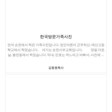
말에게 당근도 먹여 봤습니다. 그러나 제 손은 침 범벅이 되었지요.
돌아오는 해변길이 이렇게 좋았습니다. Half Moon Bay에서 간단히
식사하고 집으로 돌아왔습니다.
한국방문가족사진
먼저 순천에서 찍은 가족사진입니다. 장인어른이 근무하신, 매산고등
학교에서 찍었습니다. 여기는 순천서부교회입니다. 정말 더운
날, 봉천동에서 찍었습니다. 막내, 민호는 먹느라고 바빠서, 사진에 잘
안 나왔네요.
김동원목사