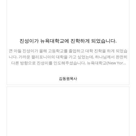
시까지인데, 10시쯤 되어서, 진성이에게 전화가 왔습니다. 음악도 시
끄럽고 머리 아프니, 집에 데려다 달라고 하네요. 일찍 돌아와서 일찍
자고, 다음 날 아침 주일 예배드리러 교회갔습니다. 프롬은 보통 토요
일입니다. 학생들은 밤새 새벽까지 놉니다. 그리고 그 다음 월요일은
Senior Ditch Day라고 하죠. 학교결석하는 날입니다. 진성이도 이날
은 학교를 안 갔습니다. 아무도 학교 안 나온다고, 가봐야 수업도 못한
진성이가 뉴욕대학교에 진학하게 되었습니다.
다고 하네요. 집에 와서 진성이가 하는 말. "음악때문에 머리만 아파
요. 집에서 책이나 읽는 것이 낫죠." 제가 아들에게 이런 말도 들어보
큰 아들 진성이가 올해 고등학교를 졸업하고 대학 진학을 하게 되었습
네요. 그렇게 놀던 녀석인데, 철 들었어요. ㅎㅎ
니다. 가까운 캘리포니아의 대학을 가고 싶었는데, 하나님께서 완전히
다른 방향으로 진성이를 인도해주셨습니다. 뉴욕대학교(New York
University) 공과대학에 입학합니다. 컴퓨터 사이언스를 전공할 예정
입니다. 뉴욕대학교는 한국 최초의 선교사님이었던 언더우드 선교사
김동원목사
님이 나오신 학교입니다. 제가 나온 연세대학교를 세운 분이 언더우드
선교사님이었죠. 제가 나온 대학교를 세우신 언더우드선교사님이 나
오신 뉴욕대학교에 제 아들이 입학하게 되었네요. 우리 가족이 사는
샌프란시스코와는 완전히 반대인 곳입니다. 비행기타고 5시간을 가
야 하고, 시차도 3시간이 납니다. 열심히 공부해서, 하나님의 쓰임을
받는 아들이 되었으면 좋겠습니다. 기도 부탁드립니다.