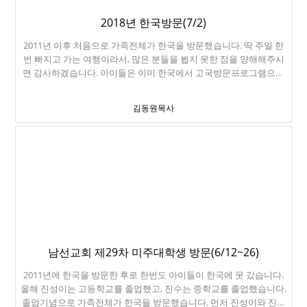
2018년 한국방문(7/2)
2011년 이후 처음으로 가족전체가 한국을 방문했습니다. 딱 주일 한
번 빠지고 가는 여행이라서, 많은 분들을 뵙지 못한 점을 양해해주시
면 감사하겠습니다. 아이들은 이미 한국에서 고국방문프로그램으로
여행을 마치고 순천 외가집에 가있는 상태입니다. 엄마와 아빠는 7/1
주일을 마치고, 주일 저녁 비행기를 타고 인천에 도착했습니다. 도착
김동원목사
하니 7/3 화요일 오전 5시입니다. http://koreainfo.kr/ 이라는 사이트
에서 Wifi Hotspot 일명 에그를 예약했습니다. 하루에 3,300원으로 무
제한 데이타를 4명이 나눠 쓸 수 있습니다. Wibro 방식이 아닌, LTE방
식이라서, 지방에서도 끈김없이 잘 사용했습니다. 강력 추천합니다.
7/3 아침에 봉천동을 방문해서, 부모님께 인사를 드리고, 누님과 아침
식사를 같이 했습니다. 순천으로 가는 고속버스를 타고, 순천에 도착
하니 오후 3시 경이었습니다. 아이들과 순천만습지를 방문했습니다.
해질 무렵 경치가 너무나 아름다웠습니다. 여수산돌교회 한정희
목사님을 만났습니다. 여수레일바이크를 탔습니다. ㅁㅁ 여수해
상케이블카입니다. 정말 아찔하고 재미있었습니다. 진성이 진수가
정말 좋아했던, 준또. 혀가 정말 길고, 수줍어서 맨날 소파 밑에 숨어있
남선교회 제29차 미주대학생 방문(6/12~26)
는 고양이 같은 강아지. 광주에서 엄기욱집사님 가족을 만났습니다.
2011년에 한국을 방문한 후로 한번도 아이들이 한국에 못 갔습니다.
제 목회학박사 졸업논문을 지도해주신 고마우신 분이시죠. 순천일정
올해 진성이는 고등학교를 졸업했고, 진수는 중학교를 졸업했습니다.
을 뒤로 하고, 서울로 올라왔습니다. 할머니 할아버지와 헤어지는 것
졸업기념으로 가족전체가 한국을 방문했습니다. 먼저 진성이와 진수
이 아쉬워서, 진수는 눈물을 펑펑 흘렸습니다. 숙소는 장신대세계교