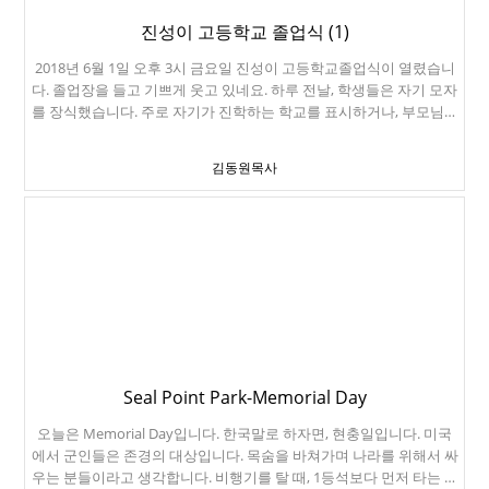
진성이 고등학교 졸업식 (1)
2018년 6월 1일 오후 3시 금요일 진성이 고등학교졸업식이 열렸습니
다. 졸업장을 들고 기쁘게 웃고 있네요. 하루 전날, 학생들은 자기 모자
를 장식했습니다. 주로 자기가 진학하는 학교를 표시하거나, 부모님께
감사의 메시지를 전했습니다. 여러 대학들의 이름이 보이시죠? 진성
이 학교에는 특수학급이 있습니다. 걸을 수 없는 장애 학생이 똑같이
김동원목사
일반학교를 졸업하네요. 한국에서는 좀처럼 상상하기 어려운 모습입
니다. 어차피 장애인들은 일반인들과 같이 삽니다. 학교에서부터 친구
로 지내고, 장애인을 배려하는 법을 배워야 합니다. 드디어 진성이가
졸업장을 받으러 올라갑니다. 졸업장을 주는 분이 진성이 학교 교장선
생님입니다. 내려오면서 꽃 한송이 받습니다. 이제 추억이 될 학교 운
동장입니다. 진성이가 이 운동장에서 열심히 축구선수로 생활했었죠.
어제 늦게까지 꾸민 모자입니다. 진성이는 New York University로 진
학합니다. 아래는 순서지입니다. 2018 Mills High School Program 59
회 졸업생이 되는거죠. 고등학교를 졸업할 수 있는 은혜를 주신 하나
님께 정말 큰 감사드립니다.
Seal Point Park-Memorial Day
오늘은 Memorial Day입니다. 한국말로 하자면, 현충일입니다. 미국
에서 군인들은 존경의 대상입니다. 목숨을 바쳐가며 나라를 위해서 싸
우는 분들이라고 생각합니다. 비행기를 탈 때, 1등석보다 먼저 타는 사