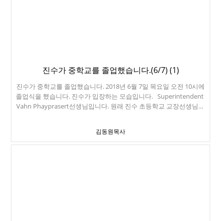
진수가 중학교를 졸업했습니다.(6/7) (1)
진수가 중학교를 졸업했습니다. 2018년 6월 7일 목요일 오전 10시에
졸업식을 했습니다. 진수가 입장하는 모습입니다. Superintendent
Vahn Phayprasert선생님입니다. 원래 진수 초등학교 교장선생님이
였던 분이죠. Principal Phil Hophan 진수의 친구 Grace Tang입니다.
1등으로 졸업하고, 학생회장까지 하고 있는 여학생이죠. 진수 생일카
김동원목사
드를 그려준 친구입니다. 학생들의 축하공연입니다. Mills High
School 교장선생님이 환영인사를 하러 오셨네요. 지난 주에 진성이
졸업식에서 만났던 분이죠. Pamela Duszynski교장선생님입니다. 진
수는 악수할 때, 허리를 숙입니다. 미국에서는 허리를 펴고 악수하는
데... 너무 한국식으로 키웠나 봅니다. ㅠㅠ 행사를 마치고 나갑니
다. 수고했다. 김진수. 중학교를 졸업시켜주신 하나님의 은혜에 감
사드립니다.