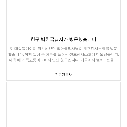
진하고 맛있네요. 옆에 이런 커피 기계들이 가득합니다. 엄청난 규모
에요. 열정적인 권준목사님. 30대에 담임목사로 오셔서, 교회를 아름
답게 섬기고 계십니다. Alki Beach Park입니다. 민박을 제공해주신
어문선집사님입니다. 보잉에서 28년 동안 근무하신, 전기공학자이십
니다. 귀한 섬김에 너무 감사드립니다. 좌로부터 이영래목사님(시애
틀시온장로교회, 영락교회 2년 선배), 강세훈목사님(버지니아장로교
회, 신대원동기), 손요한목사님(올림피아하나교회, 신대원동기, 영락
친구 박한국집사가 방문했습니다
교회동기), 강일하본부장님(CGNTV) 안디옥장로교회 권오국목사님
제 대학동기이며 절친이었던 박한국집사님이 샌프란시스코를 방문
을 만났습니다. 영락교회 후배이고, 샌프란시스코에서 같이 공부했었
했습니다. 여행 일정 중 하루를 늘려서 샌프란시스코에 머물렀습니다.
죠. 세미나도 좋았지만, 예상치 못한 만남에 더욱 기뻤습니다.
대학 때 기독교동아리에서 만난 친구입니다. 미국에서 벌써 3번을 만
났던 친구입니다. 2번은 가족들과 같이 만났고, 이번에는 혼자 만나게
되었습니다. 토요일저녁에 비행기를 타면, 주일성수를 할 수 없어서,
김동원목사
친구 집에서 하루 신세를 지고, 친구 목사가 담임하는 교회에서 예배
드리고, 짧게 관광하고 한국으로 들어갔습니다. 이 친구가 이렇게 이
야기하고 갔습니다. "주일을 하늘에서 날려버리고 싶지 않았어." 이 말
한마디가 진한 감동으로 다가오네요. 참 반가운 만남이었습니다.