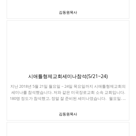
람들이 있습니다. 군인은 일반석에 앉아도 제일 먼저 태워줍니다. 미
국에서는 '군바리'라고 무시하지 않습니다. 오늘은 84도까지 올라가
김동원목사
는 더운 날이었습니다. 멀리 가지는 못하고, 가까운 동네 공원에 다녀
왔습니다. San Mateo에 있는 Seal Point Park입니다. 너무 너무 좋은
공원입니다. 자전거를 차에 싣고 와서 같이 자전거를 탔습니다. 여
기는 San Mateo Bridge입니다. 조금 자전거를 타고 내려왔습니다.
정말 일몰이 그림 같습니다. 뭘 그렇게 열심히 보는지... 장난꾸러기.
아빠가 선두, 그 다음은 진성이, 그 다음은 진수. 가까운 곳에 이렇게
좋은 공원이 있어서 참 행복합니다.
시애틀형제교회세미나참석(5/21~24)
지난 2018년 5월 21일 월요일 ~ 24일 목요일까지 시애틀형제교회의
세미나를 참석했습니다. 저와 같은 미국장로교회 소속 교회입니다.
180명 정도가 참석했고, 정말 잘 준비된 세미나였습니다. 월요일. 우
리 동네에 있다가 시애틀로 올라간 하치호목사님의 안내로 관광을 시
작했습니다. 관광목적으로 하루 일찍 시애틀에 갔습니다. 시애틀은 한
김동원목사
번도 가보지 못했거든요. 버지니아장로교회 강세훈 목사님도 미리 만
났습니다. 여기는 그 유명한 Starbucks 1호점. 수산시장 옆에 있네요.
그냥 허름한 카페입니다. 여기는 Starbuck Reserve라는 곳입니다.
아까 1호점과는 비교가 되지 않는 커피공장이네요. 커피 맛이 상당히