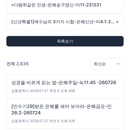
«
다람쥐같은 인생-은혜송구영신-마11-231231
[신년특별1]예수님의 3가지 시험-은혜신년-마4:1-240103
»
목록보기
전체 2,836
성경을 바르게 읽는 법-은혜주일-눅11:45 -260726
김동원목사
|
2026.07.27
|
추천 0
|
조회 458
[민수기29]받은 은혜를 세어 보아라-은혜금요-민
26:2-260724
김동원목사
|
2026.07.27
|
추천 0
|
조회 426