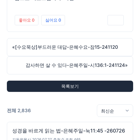
좋아요
0
싫어요
0
인쇄
«
[수요묵상]부드러운 대답-은혜수요-잠15-241120
감사하면 살 수 있다-은혜주일-시136:1-241124
»
목록보기
전체 2,836
성경을 바르게 읽는 법-은혜주일-눅11:45 -260726
김동원목사
|
2026.07.27
|
추천 0
|
조회 465