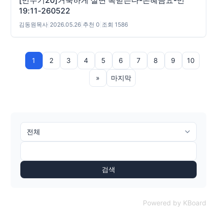
[민수기20]거룩하게 살면 복받는다-은혜금요-민
19:11-260522
김동원목사
|
2026.05.26
|
추천 0
|
조회 1586
1
2
3
4
5
6
7
8
9
10
»
마지막
검색
Powered by KBoard