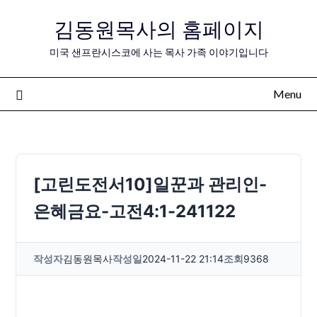
Skip
김동원목사의 홈페이지
to
content
미국 샌프란시스코에 사는 목사 가족 이야기입니다
Menu
[고린도전서10]일꾼과 관리인-
은혜금요-고전4:1-241122
작성자
김동원목사
작성일
2024-11-22 21:14
조회
9368