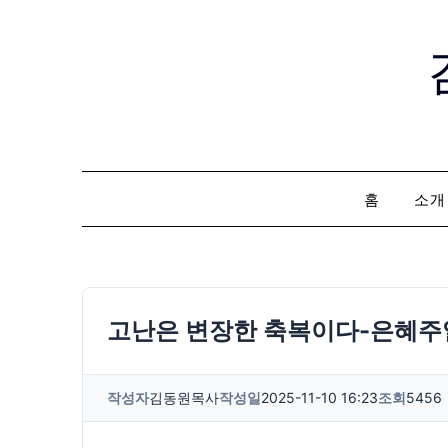
Skip
to
content
홈
소개
고난은 변장한 축복이다-은혜주일-
작성자
김동원목사
작성일
2025-11-10 16:23
조회
5456