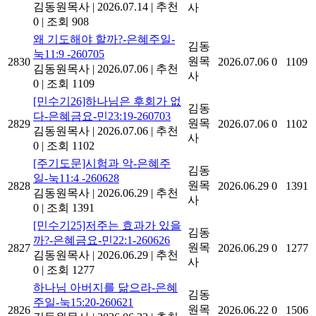
김동원목사
|
2026.07.14
|
추천
사
0
|
조회 908
왜 기도해야 할까?-은혜주일-
김동
눅11:9 -260705
원목
2830
2026.07.06
0
1109
김동원목사
|
2026.07.06
|
추천
사
0
|
조회 1109
[민수기26]하나님은 후회가 없
김동
다-은혜금요-민23:19-260703
원목
2829
2026.07.06
0
1102
김동원목사
|
2026.07.06
|
추천
사
0
|
조회 1102
[주기도문]시험과 악-은혜주
김동
일-눅11:4 -260628
원목
2828
2026.06.29
0
1391
김동원목사
|
2026.06.29
|
추천
사
0
|
조회 1391
[민수기25]저주는 효과가 있을
김동
까?-은혜금요-민22:1-260626
원목
2827
2026.06.29
0
1277
김동원목사
|
2026.06.29
|
추천
사
0
|
조회 1277
하나님 아버지를 닮으라-은혜
김동
주일-눅15:20-260621
원목
2826
2026.06.22
0
1506