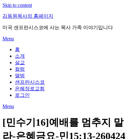
Skip to content
김동원목사의 홈페이지
미국 샌프란시스코에 사는 목사 가족 이야기입니다
Menu
홈
소개
설교
컬럼
앨범
샌프란시스코
은혜장로교회
로그인
Menu
[민수기16]예배를 멈추지 말
라-은혜금요-민15:13-260424