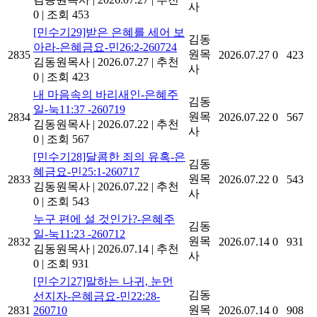
사
0
|
조회 453
[민수기29]받은 은혜를 세어 보
김동
아라-은혜금요-민26:2-260724
원목
2835
2026.07.27
0
423
김동원목사
|
2026.07.27
|
추천
사
0
|
조회 423
내 마음속의 바리새인-은혜주
김동
일-눅11:37 -260719
원목
2834
2026.07.22
0
567
김동원목사
|
2026.07.22
|
추천
사
0
|
조회 567
[민수기28]달콤한 죄의 유혹-은
김동
혜금요-민25:1-260717
원목
2833
2026.07.22
0
543
김동원목사
|
2026.07.22
|
추천
사
0
|
조회 543
누구 편에 설 것인가?-은혜주
김동
일-눅11:23 -260712
원목
2832
2026.07.14
0
931
김동원목사
|
2026.07.14
|
추천
사
0
|
조회 931
[민수기27]말하는 나귀, 눈먼
김동
선지자-은혜금요-민22:28-
원목
2831
260710
2026.07.14
0
908