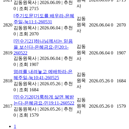
김동원목사
|
2026.06.09
|
추천
사
0
|
조회 2715
[주기도문]기도를 배우라-은혜
김동
주일-눅11:1-260531
원목
2820
2026.06.04
0
2070
김동원목사
|
2026.06.04
|
추천
사
0
|
조회 2070
[민수기21]하나님께서는 믿음
김동
을 보신다-은혜금요-민20:1-
원목
2819
260522
2026.06.04
0
1907
김동원목사
|
2026.06.04
|
추천
사
0
|
조회 1907
염려를 내려놓고 예배하라-은
김동
혜주일-눅10:41-260525
원목
2818
2026.05.26
0
1684
김동원목사
|
2026.05.26
|
추천
사
0
|
조회 1684
[민수기20]거룩하게 살면 복받
김동
는다-은혜금요-민19:11-260522
원목
2817
2026.05.26
0
1579
김동원목사
|
2026.05.26
|
추천
사
0
|
조회 1579
1