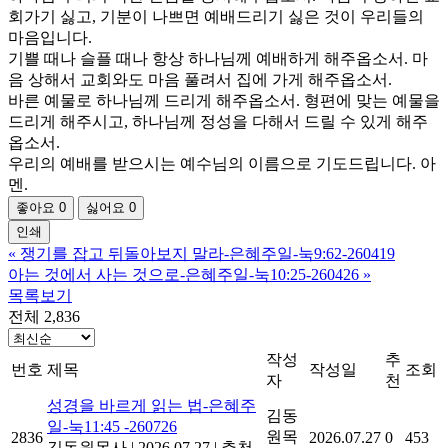
회가기 싫고, 기분이 나쁘면 예배드리기 싫은 것이 우리들의
마음입니다.
기쁠 때나 슬플 때나 항상 하나님께 예배하게 해주옵소서. 마
음 상해서 교회와도 마음 풀려서 집에 가게 해주옵소서.
바른 예물로 하나님께 드리게 해주옵소서. 형편에 맞는 예물을
드리게 해주시고, 하나님께 정성을 다해서 드릴 수 있게 해주
옵소서.
우리의 예배를 받으시는 예수님의 이름으로 기도드립니다. 아
멘.
좋아요
0
싫어요
0
인쇄
«
쟁기를 잡고 뒤돌아보지 말라-은혜주일-눅9:62-260419
아는 것에서 사는 것으로-은혜주일-눅10:25-260426
»
목록보기
전체 2,836
작성
추
번호
제목
작성일
조회
자
천
성경을 바르게 읽는 법-은혜주
김동
일-눅11:45 -260726
원목
2836
2026.07.27
0
453
김동원목사
|
2026.07.27
|
추천