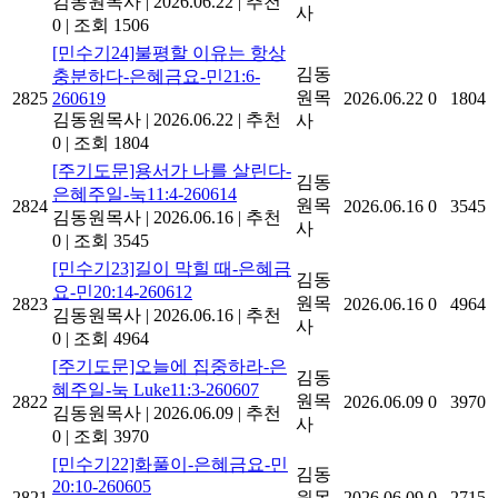
김동원목사
|
2026.06.22
|
추천
사
0
|
조회 1506
[민수기24]불평할 이유는 항상
김동
충분하다-은혜금요-민21:6-
원목
2825
260619
2026.06.22
0
1804
김동원목사
|
2026.06.22
|
추천
사
0
|
조회 1804
[주기도문]용서가 나를 살린다-
김동
은혜주일-눅11:4-260614
원목
2824
2026.06.16
0
3545
김동원목사
|
2026.06.16
|
추천
사
0
|
조회 3545
[민수기23]길이 막힐 때-은혜금
김동
요-민20:14-260612
원목
2823
2026.06.16
0
4964
김동원목사
|
2026.06.16
|
추천
사
0
|
조회 4964
[주기도문]오늘에 집중하라-은
김동
혜주일-눅 Luke11:3-260607
원목
2822
2026.06.09
0
3970
김동원목사
|
2026.06.09
|
추천
사
0
|
조회 3970
[민수기22]화풀이-은혜금요-민
김동
20:10-260605
2821
원목
2026.06.09
0
2715