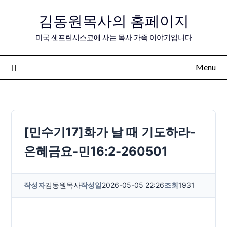
Skip
김동원목사의 홈페이지
to
content
미국 샌프란시스코에 사는 목사 가족 이야기입니다
Menu
[민수기17]화가 날 때 기도하라-
은혜금요-민16:2-260501
작성자
김동원목사
작성일
2026-05-05 22:26
조회
1931