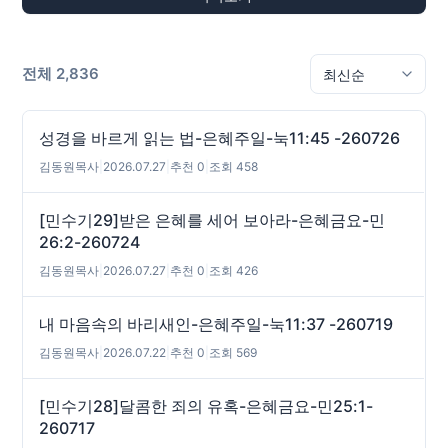
전체 2,836
성경을 바르게 읽는 법-은혜주일-눅11:45 -260726
김동원목사
|
2026.07.27
|
추천 0
|
조회 458
[민수기29]받은 은혜를 세어 보아라-은혜금요-민
26:2-260724
김동원목사
|
2026.07.27
|
추천 0
|
조회 426
내 마음속의 바리새인-은혜주일-눅11:37 -260719
김동원목사
|
2026.07.22
|
추천 0
|
조회 569
[민수기28]달콤한 죄의 유혹-은혜금요-민25:1-
260717