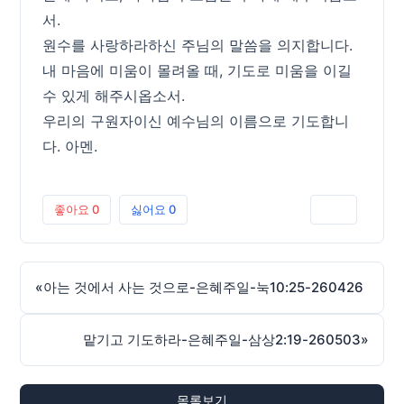
서.
원수를 사랑하라하신 주님의 말씀을 의지합니다.
내 마음에 미움이 몰려올 때, 기도로 미움을 이길
수 있게 해주시옵소서.
우리의 구원자이신 예수님의 이름으로 기도합니
다. 아멘.
좋아요
0
싫어요
0
인쇄
«
아는 것에서 사는 것으로-은혜주일-눅10:25-260426
맡기고 기도하라-은혜주일-삼상2:19-260503
»
목록보기