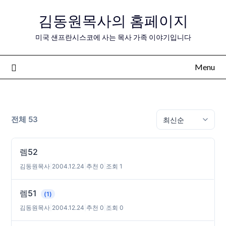
Skip
김동원목사의 홈페이지
to
content
미국 샌프란시스코에 사는 목사 가족 이야기입니다
Menu
전체 53
렘52
김동원목사
|
2004.12.24
|
추천 0
|
조회 1
렘51
(1)
김동원목사
|
2004.12.24
|
추천 0
|
조회 0