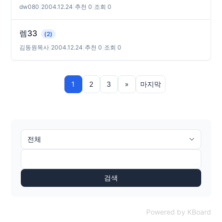
dw080
|
2004.12.24
|
추천 0
|
조회 0
렘33
(2)
김동원목사
|
2004.12.24
|
추천 0
|
조회 0
1
2
3
»
마지막
검색
Powered by KBoard