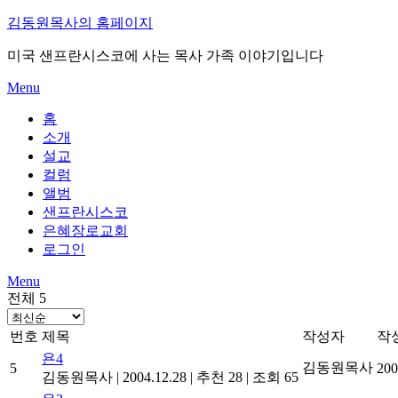
Skip
김동원목사의 홈페이지
to
content
미국 샌프란시스코에 사는 목사 가족 이야기입니다
Menu
홈
소개
설교
컬럼
앨범
샌프란시스코
은혜장로교회
로그인
Menu
전체 5
번호
제목
작성자
작
욘4
김동원목사
5
200
김동원목사
|
2004.12.28
|
추천 28
|
조회 65