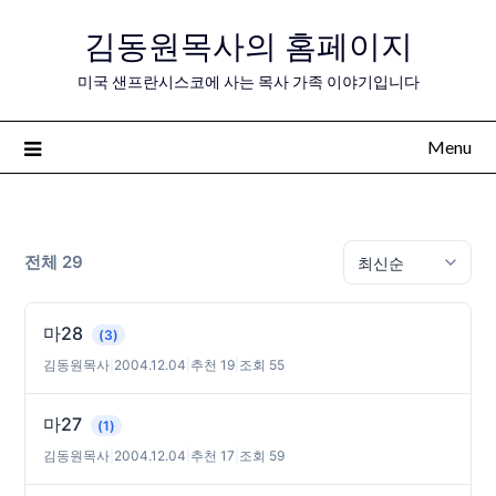
Skip
김동원목사의 홈페이지
to
content
미국 샌프란시스코에 사는 목사 가족 이야기입니다
Menu
전체 29
마28
(3)
김동원목사
|
2004.12.04
|
추천 19
|
조회 55
마27
(1)
김동원목사
|
2004.12.04
|
추천 17
|
조회 59