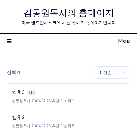
Skip
김동원목사의 홈페이지
to
content
미국 샌프란시스코에 사는 목사 가족 이야기입니다
Menu
전체 4
벧후3
(1)
김동원목사
|
2004.12.28
|
추천 0
|
조회 2
벧후2
김동원목사
|
2004.12.28
|
추천 0
|
조회 5