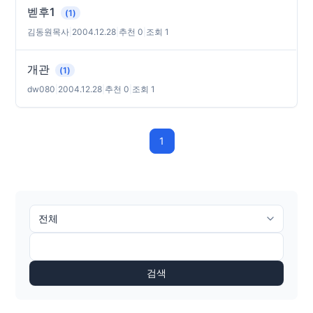
벧후1
(1)
김동원목사
|
2004.12.28
|
추천 0
|
조회 1
개관
(1)
dw080
|
2004.12.28
|
추천 0
|
조회 1
1
검색